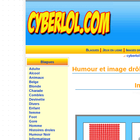
|
|
Blagues
Jeux en ligne
Images d
cyberlol
.:
Blagues
Humour et image drô
Adulte
Alcool
Animaux
Belge
I
Blonde
Charade
Image
Combles
Devinette
Divers
Enfant
femme
Foot
Gore
Homme
Histoires droles
Humour Noir
Informatique