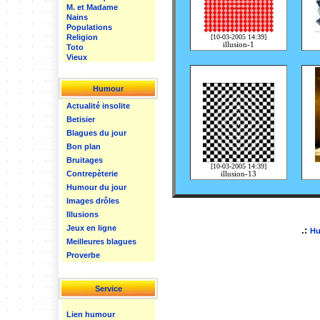
M. et Madame
Nains
Populations
[10-03-2005 14:39]
Religion
illusion-1
Toto
Vieux
Humour
Actualité insolite
Betisier
Blagues du jour
Bon plan
Bruitages
[10-03-2005 14:39]
Contrepèterie
illusion-13
Humour du jour
Images drôles
Illusions
Jeux en ligne
.:
Hu
Meilleures blagues
Proverbe
Service
Lien humour