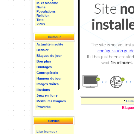
M. et Madame
Nains
Populations
Religion
Toto
Vieux
Humour
Actualité insolite
Betisier
Blagues du jour
Bon plan
Bruitages
Contrepèterie
Humour du jour
Images drôles
Illusions
Jeux en ligne
.:
Meilleures blagues
Hum
Proverbe
Blague
Service
Lien humour