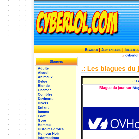
|
|
Blagues
Jeux en ligne
Images d
cyberlol
.:
Blagues
.: Les blagues du j
Adulte
Alcool
Animaux
.:
L
Belge
Blonde
Blague du jour sur
Bla
Charade
Combles
Devinette
Divers
Enfant
femme
Foot
Gore
Homme
Histoires droles
Humour Noir
Informatique